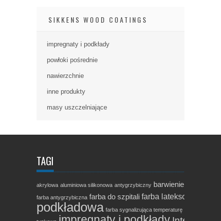
SIKKENS WOOD COATINGS
impregnaty i podkłady
powłoki pośrednie
nawierzchnie
inne produkty
masy uszczelniające
TAGI
barwienie drewna
bej
akrylowa
aluminiowa silikonowa
antygrzybiczny
far
farba lateksowa
farba do szpitali
farba antygrzybiczna
podkładowa
farby i po
farba sygnalizująca temperaturę
impregnaty i podkłady
in
Intercure