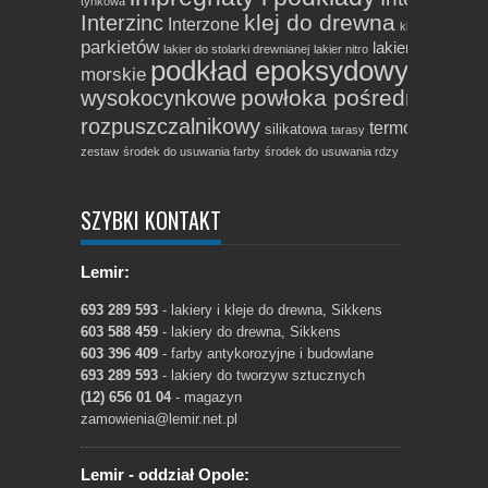
tynkowa
klej do drewna
Interzinc
Interzone
klej do parkietu
parkietów
lakier podkłado
lakier do stolarki drewnianej
lakier nitro
podkład epoksydowy
podkład
morskie
powłoka pośrednia
wysokocynkowe
produkty
rozpuszczalnikowy
termoodporna
silikatowa
tarasy
zestaw
środek do usuwania farby
środek do usuwania rdzy
SZYBKI KONTAKT
Lemir:
693 289 593
- lakiery i kleje do drewna, Sikkens
603 588 459
- lakiery do drewna, Sikkens
603 396 409
- farby antykorozyjne i budowlane
693 289 593
- lakiery do tworzyw sztucznych
(12) 656 01 04
- magazyn
zamowienia@lemir.net.pl
Lemir - oddział Opole: