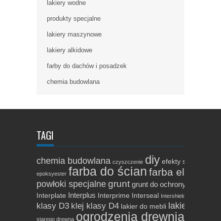
lakiery wodne
produkty specjalne
lakiery maszynowe
lakiery alkidowe
farby do dachów i posadzek
chemia budowlana
TAGI
diy
chemia budowlana
efekty specjalne
czyszczenie
farba do ścian
farba elewacyj
epoksyester
grunt
powłoki specjalne
grunt do ochrony czasowej
Intertha
Interplus
Interplate
Interprime
Interseal
Intershield
lakier do par
klasy D3
klej klasy D4
lakier do mebli
ogrodzenia drewniane
oleje 
starego drewna