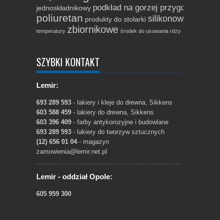
podkład na gorzej przygotowane p
jednoskładnikowy
poliuretan
silikonowa
produkty do stolarki
szybkoschn
zbiornikowe
temperatury
środek do usuwania rdzy
SZYBKI KONTAKT
Lemir:
693 289 593
- lakiery i kleje do drewna, Sikkens
603 588 459
- lakiery do drewna, Sikkens
603 396 409
- farby antykorozyjne i budowlane
693 289 593
- lakiery do tworzyw sztucznych
(12) 656 01 04
- magazyn
zamowienia@lemir.net.pl
Lemir - oddział Opole:
605 959 300